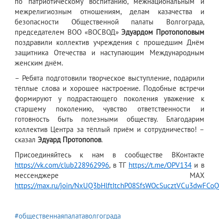
по патриотическому воспитанию, межнациональным и
межрелигиозным отношениям, делам казачества и
безопасности Общественной палаты Волгограда,
председателем ВОО «ВОСВОД»
Эдуардом
Протопоповым
поздравили коллектив учреждения с прошедшим Днём
защитника Отечества и наступающим Международным
женским днём.
– Ребята подготовили творческое выступление, подарили
тёплые слова и хорошее настроение. Подобные встречи
формируют у подрастающего поколения уважение к
старшему поколению, чувство ответственности и
готовность быть полезными обществу. Благодарим
коллектив Центра за тёплый приём и сотрудничество! –
сказал
Эдуард Протопопов
.
Присоединяйтесь к нам в сообществе ВКонтакте
https://vk.com/club228962996
, в ТГ
https://t.me/OPV134
и в
мессенджере МАХ
https://max.ru/join/NxUQ3bHlftItchP08SfsWOcSucztVCu3dwFCo
#общественнаяпалатаволгограда