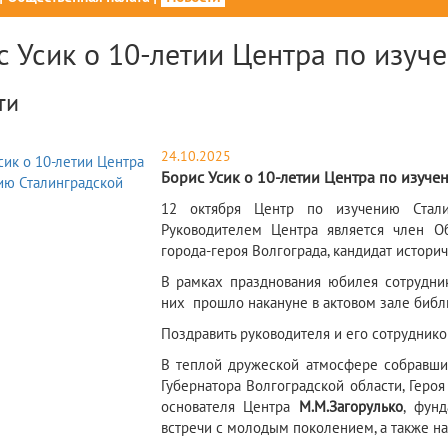
с Усик о 10-летии Центра по изуч
ти
24.10.2025
Борис Усик о 10-летии Центра по изуче
​12 октября Центр по изучению Стал
Руководителем Центра является член О
города-героя Волгограда, кандидат истори
В рамках празднования юбилея сотрудни
них прошло накануне в актовом зале библи
Поздравить руководителя и его сотруднико
В теплой дружеской атмосфере собравши
Губернатора Волгоградской области, Геро
основателя Центра
М.М.Загорулько
, фун
встречи с молодым поколением, а также н