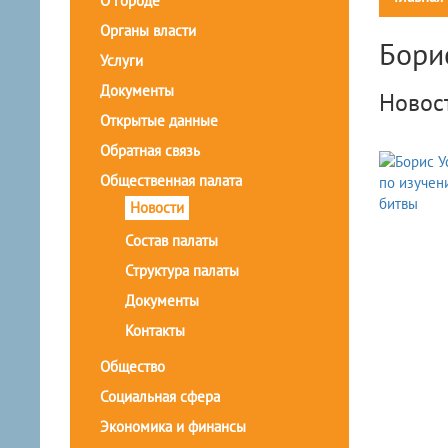
О городе
Органы власти
Бори
Услуги
Документы
Новос
Открытые данные
Обратная связь
Общественная палата
Новости
Состав палаты
Структура палаты
Документы
Контакты
Общество
Социальная сфера
Экономика и финансы