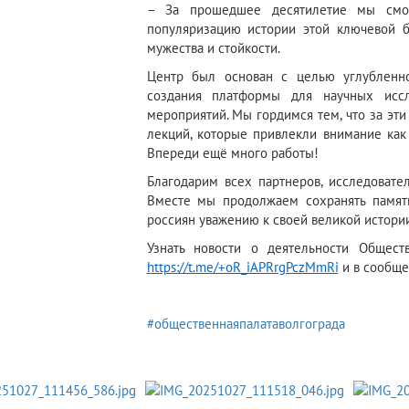
– За прошедшее десятилетие мы смог
популяризацию истории этой ключевой б
мужества и стойкости.
Центр был основан с целью углубленно
создания платформы для научных иссл
мероприятий. Мы гордимся тем, что за эт
лекций, которые привлекли внимание как
Впереди ещё много работы!
Благодарим всех партнеров, исследовате
Вместе мы продолжаем сохранять памят
россиян уважению к своей великой истори
Узнать новости о деятельности Общест
https://t.me/+oR_iAPRrgPczMmRi
и в сообще
#общественнаяпалатаволгограда