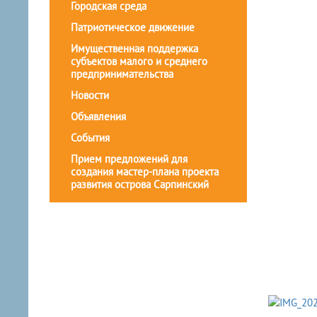
Городская среда
Патриотическое движение
Имущественная поддержка
субъектов малого и среднего
предпринимательства
Новости
Объявления
События
Прием предложений для
создания мастер-плана проекта
развития острова Сарпинский