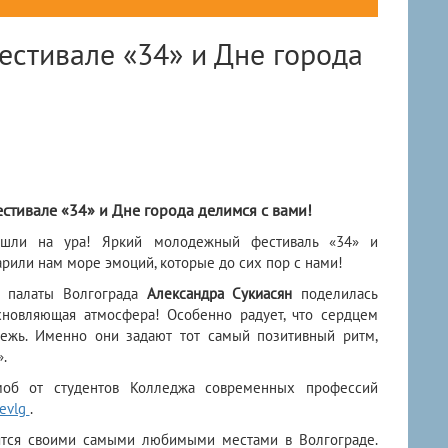
естивале «34» и Дне города
стивале «34» и Дне города делимся с вами!
ошли на ура! Яркий молодежный фестиваль «34» и
рили нам море эмоций, которые до сих пор с нами!
й палаты Волгограда
Александра Сукиасян
поделилась
хновляющая атмосфера! Особенно радует, что сердцем
дежь. Именно они задают тот самый позитивный ритм,
.
об от студентов Колледжа современных профессий
gevlg
.
лятся своими самыми любимыми местами в Волгограде.