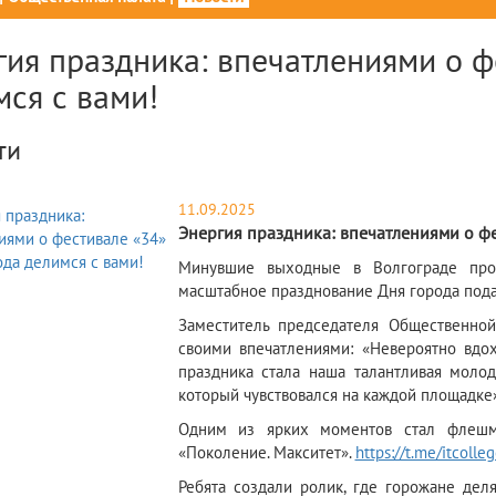
гия праздника: впечатлениями о ф
мся с вами!
ти
11.09.2025
Энергия праздника: впечатлениями о фе
​Минувшие выходные в Волгограде пр
масштабное празднование Дня города пода
Заместитель председателя Общественно
своими впечатлениями: «Невероятно вдо
праздника стала наша талантливая моло
который чувствовался на каждой площадке»
Одним из ярких моментов стал флешм
«Поколение. Макситет».
https://t.me/itcolle
Ребята создали ролик, где горожане де