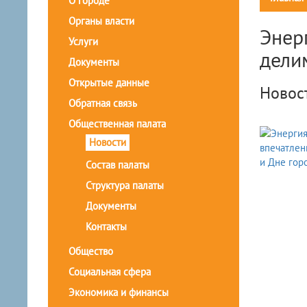
О городе
Органы власти
Энер
Услуги
дели
Документы
Открытые данные
Новос
Обратная связь
Общественная палата
Новости
Состав палаты
Структура палаты
Документы
Контакты
Общество
Социальная сфера
Экономика и финансы