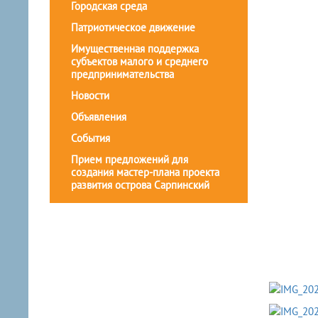
Городская среда
Патриотическое движение
Имущественная поддержка
субъектов малого и среднего
предпринимательства
Новости
Объявления
События
Прием предложений для
создания мастер-плана проекта
развития острова Сарпинский