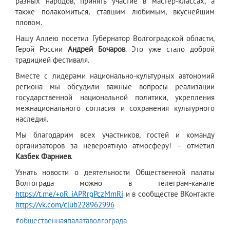
разных народов, принять участие в мастер-классах, а
также полакомиться, ставшим любимым, вкуснейшим
пловом.
Нашу Аллею посетил Губернатор Волгоградской области,
Герой России
Андрей Бочаров
. Это уже стало доброй
традицией фестиваля.
Вместе с лидерами национально‑культурных автономий
региона мы обсудили важные вопросы реализации
государственной национальной политики, укрепления
межнационального согласия и сохранения культурного
наследия.
Мы благодарим всех участников, гостей и команду
организаторов за невероятную атмосферу! – отметил
Казбек Фарниев
.
Узнать новости о деятельности Общественной палаты
Волгограда можно в телеграм-канале
https://t.me/+oR_iAPRrgPczMmRi
и в сообществе ВКонтакте
https://vk.com/club228962996
#общественнаяпалатаволгограда