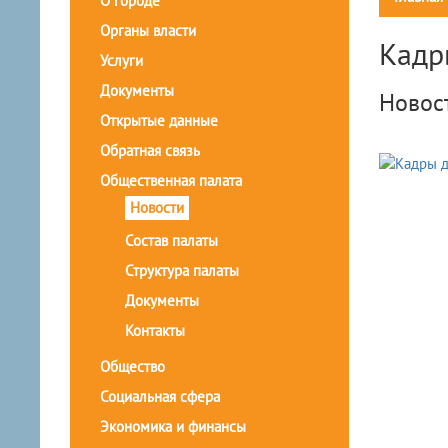
О городе
Органы власти
Кадр
Услуги
Документы
Новос
Открытые данные
Обратная связь
Общественная палата
Новости
Состав палаты
Структура палаты
Документы
Контакты
Общество
Социальная сфера
Экономика и финансы