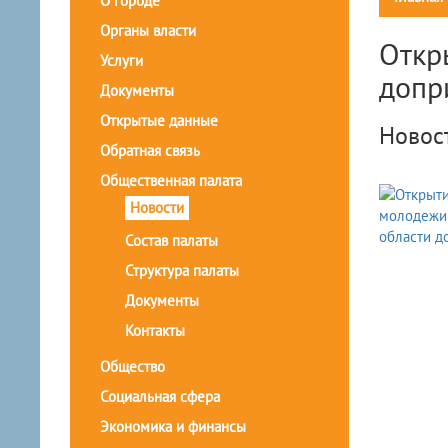
О городе
Органы власти
Откр
Услуги
допр
Документы
Открытые данные
Новос
Обратная связь
Общественная палата
Новости
Состав палаты
Структура палаты
Документы
Контакты
Общество
Социальная сфера
Экономика и финансы