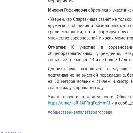
мероприятия.
Михаил Рафаилович
обратился к участника
- Уверен, что Спартакиада станет не тольк
дружеского общения и обмена опытом. Это
среди молодёжи, но и формирует дух т
множество соревнований и ярких моментов
Отметим:
К участию в соревнования
общеобразовательных учреждений, во
составляет не менее 14 и не более 17 лет.
Допризывники выполняют следующие з
подтягивание на высокой перекладине, бег
на 50 метров вольным стилем и смотр в
спартакиаду в прошлом году.
Узнать новости о деятельности Общест
https://t.me/+oR_iAPRrgPczMmRi
и в сообще
#общественнаяпалатаволгограда