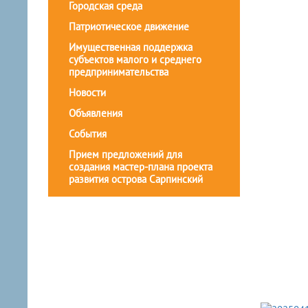
Городская среда
Патриотическое движение
Имущественная поддержка
субъектов малого и среднего
предпринимательства
Новости
Объявления
События
Прием предложений для
создания мастер-плана проекта
развития острова Сарпинский