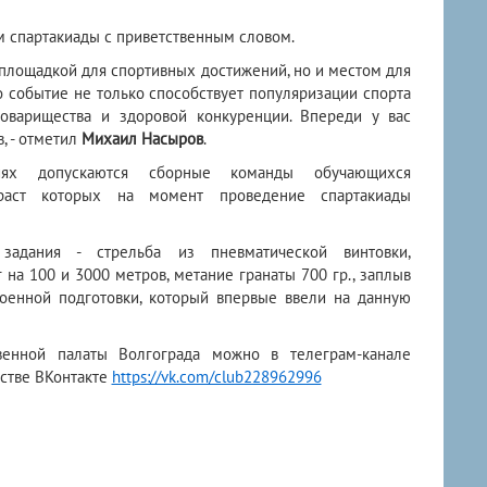
м спартакиады с приветственным словом.
о площадкой для спортивных достижений, но и местом для
 событие не только способствует популяризации спорта
оварищества и здоровой конкуренции. Впереди у вас
, - отметил
Михаил Насыров
.
х допускаются сборные команды обучающихся
зраст которых на момент проведение спартакиады
адания - стрельба из пневматической винтовки,
 на 100 и 3000 метров, метание гранаты 700 гр., заплыв
оенной подготовки, который впервые ввели на данную
венной палаты Волгограда можно в телеграм-канале
стве ВКонтакте
https://vk.com/club228962996