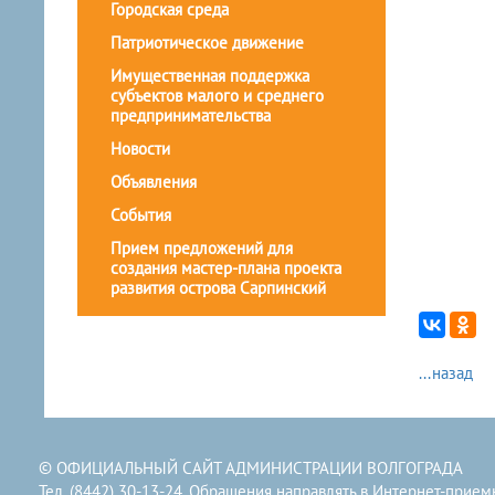
Городская среда
Патриотическое движение
Имущественная поддержка
субъектов малого и среднего
предпринимательства
Новости
Объявления
События
Прием предложений для
создания мастер-плана проекта
развития острова Сарпинский
...назад
© ОФИЦИАЛЬНЫЙ САЙТ АДМИНИСТРАЦИИ ВОЛГОГРАДА
Тел. (8442) 30-13-24. Обращения направлять в
Интернет-прием