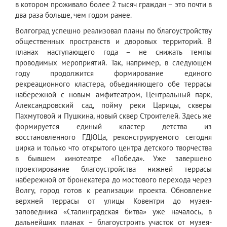
в котором проживало более 2 тысяч граждан – это почти в
два раза больше, чем годом ранее.
Волгоград успешно реализовал планы по благоустройству
общественных пространств и дворовых территорий. В
планах наступающего года – не снижать темпы
проводимых мероприятий. Так, например, в следующем
году продолжится формирование единого
рекреационного кластера, объединяющего обе террасы
набережной с новым амфитеатром, Центральный парк,
Александровский сад, пойму реки Царицы, скверы
Пахмутовой и Пушкина, новый сквер Строителей. Здесь же
формируется единый кластер детства из
восстановленного ГДЮЦа, реконструируемого сегодня
цирка и только что открытого центра детского творчества
в бывшем кинотеатре «Победа». Уже завершено
проектирование благоустройства нижней террасы
набережной от бронекатера до мостового перехода через
Волгу, город готов к реализации проекта. Обновление
верхней террасы от улицы Ковентри до музея-
заповедника «Сталинградская битва» уже началось, в
дальнейших планах – благоустроить участок от музея-