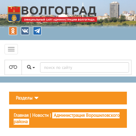
Разделы
Главная
|
Новости
|
Администрация Ворошиловского
района