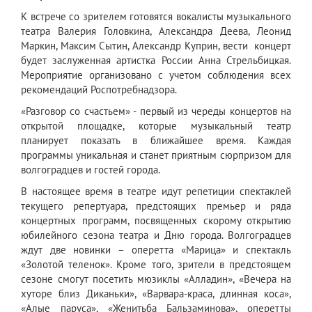
К встрече со зрителем готовятся вокалисты музыкального
театра Валерия Головкина, Александра Деева, Леонид
Маркин, Максим Сытин, Александр Куприн, вести концерт
будет заслуженная артистка России Анна Стрельбицкая.
Мероприятие организовано с учетом соблюдения всех
рекомендаций Роспотребнадзора.
«Разговор со счастьем» - первый из череды концертов на
открытой площадке, которые музыкальный театр
планирует показать в ближайшее время. Каждая
программы уникальная и станет приятным сюрпризом для
волгоградцев и гостей города.
В настоящее время в театре идут репетиции спектаклей
текущего репертуара, предстоящих премьер и ряда
концертных программ, посвященных скорому открытию
юбилейного сезона театра и Дню города. Волгоградцев
ждут две новинки – оперетта «Марица» и спектакль
«Золотой теленок». Кроме того, зрители в предстоящем
сезоне смогут посетить мюзиклы «Алладин», «Вечера на
хуторе близ Диканьки», «Варвара-краса, длинная коса»,
«Алые паруса»,
«Женитьба Бальзаминова»,
оперетты