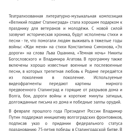
Театрализованная литературно-музыкальная композиция
«Великий подвиг Сталинграда» стала хорошим подарком к
празднику для ветеранов и молодёжи. С новой силой
зазвучит историческая хроника, будут исполнены стихи и
песни - те, что помогали людям выживать в тяжелые годы
войны: «Жди меня» на стихи Константина Симонова, «Эх
дороги» на слова Льва Ошанина, «Тёмная ночь» Никиты
Богословского и Владимира Агатова. В программу также
включены хорошо известные военные и послевоенные
песни, в которых трепетная любовь к Родине передаётся
из поколения в поколение. Используемые
видеофрагменты передают картины мирного
предвоенного Сталинград и горящие от разрывов дома и
Волга, бои, дороги войны и короткие минуты затишья,
долгожданные письма из дома и победные залпы орудий.
В феврале прошлого года Президент России Владимир
Путин поддержал инициативу волгоградских фронтовиков,
подписав указ о придании федерального статуса
празднованию 75-летия победы в Сталинградской битве. В