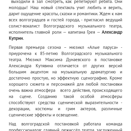
выходили в зал смотреть, как репетируют ребята. Они
молодцы! Наш новый спектакль учит любить и верить,
дарит ощущение красоты, сказки и романтики. Ждем к нам
всех волгоградцев и гостей города, - пригласил ведущий
солист-вокалист Волгоградского музыкального театра,
исполнитель главной роли — капитана Грея —
Александр
Куприн
.
Первая премьера сезона – мюзикл «Алые паруса» -
приурочена к 85-летию Волгоградского музыкального
театра. Мюзикл Максима Дунаевского в постановке
Александра Кутявина отличается от других версий
большим акцентом на музыкальную драматургию и
достаточно простую, но эффектную сценографию. Кроме
хорошего сюжета и персонажей для любой постановки
очень важна атмосфера всего действия, происходящего
на сцене. Созданию такой особой атмосферы
способствуют средства сценической выразительности -
декорации, костюмы и грим актеров, различные
сценические эффекты и освещение.
Над волгоградской постановкой работала команда
профессионалов: главный режиссёр театра, заслуженный