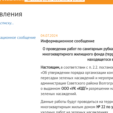
вления
списку...
04.07.2024
Информационное сообщение
О проведении работ по санитарным рубк
многоквартирного жилищного фонда (терр
находящегося 
Настоящим,
в соответствии с п. 2.2.
постано
«Об утверждении порядка организации конт
пересадки зеленых насаждений и меропри
администрация Советского района Волгогр
о выданном
ООО «
УК «ЮДГ»
разрешении н
зеленых насаждений.
Данные работы будут проводиться на терр
многоквартирным жилым домом
№ 22 по у
уходных работ на зеленых насаждениях.