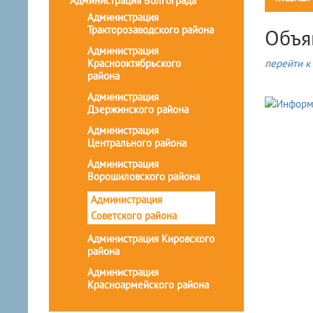
Администрация Волгограда
Администрация
Тракторозаводского района
Объя
Администрация
Краснооктябрьского
перейти к 
района
Администрация
Дзержинского района
Администрация
Центрального района
Администрация
Ворошиловского района
Администрация
Советского района
Администрация Кировского
района
Администрация
Красноармейского района