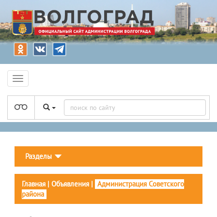
Разделы
Главная
|
Объявления
|
Администрация Советского
района