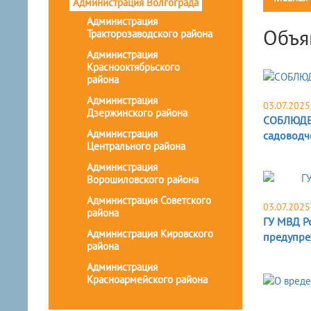
Администрация Волгограда
Администрация
Объя
Тракторозаводского района
Администрация
Краснооктябрьского
района
Администрация
03.07.2025
Дзержинского района
СОБЛЮДЕ
Администрация
садоводч
Центрального района
Администрация
Ворошиловского района
Администрация Советского
03.07.2025
района
ГУ МВД Р
Администрация Кировского
предупре
района
Администрация
Красноармейского района