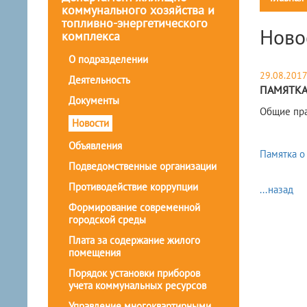
коммунального хозяйства и
топливно-энергетического
Ново
комплекса
О подразделении
29.08.201
Деятельность
ПАМЯТКА 
Документы
Общие пра
Новости
Объявления
Памятка о
Подведомственные организации
Противодействие коррупции
...назад
Формирование современной
городской среды
Плата за содержание жилого
помещения
Порядок установки приборов
учета коммунальных ресурсов
Управление многоквартирными