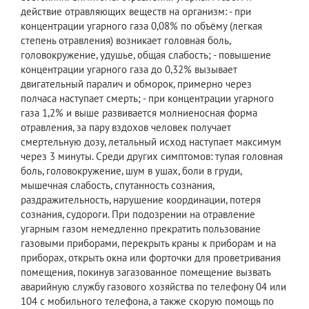
действие отравляющих веществ на организм: - при
концентрации угарного газа 0,08% по объёму (легкая
степень отравления) возникает головная боль,
головокружение, удушье, общая слабость; - повышение
концентрации угарного газа до 0,32% вызывает
двигательный паралич и обморок, примерно через
полчаса наступает смерть; - при концентрации угарного
газа 1,2% и выше развивается молниеносная форма
отравления, за пару вздохов человек получает
смертельную дозу, летальный исход наступает максимум
через 3 минуты. Среди других симптомов: тупая головная
боль, головокружение, шум в ушах, боли в груди,
мышечная слабость, спутанность сознания,
раздражительность, нарушение координации, потеря
сознания, судороги. При подозрении на отравление
угарным газом немедленно прекратить пользование
газовыми приборами, перекрыть краны к приборам и на
приборах, открыть окна или форточки для проветривания
помещения, покинув загазованное помещение вызвать
аварийную службу газового хозяйства по телефону 04 или
104 с мобильного телефона, а также скорую помощь по