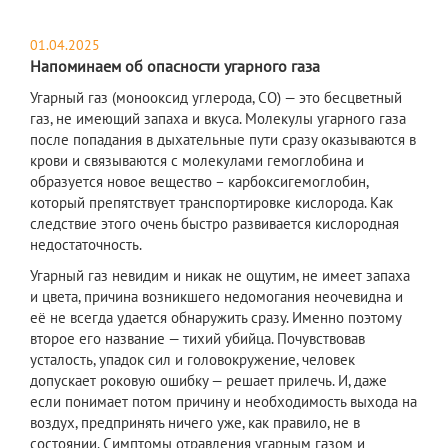
01.04.2025
Напоминаем об опасности угарного газа
Угарный газ (монооксид углерода, СО) — это бесцветный
газ, не имеющий запаха и вкуса. Молекулы угарного газа
после попадания в дыхательные пути сразу оказываются в
крови и связываются с молекулами гемоглобина и
образуется новое вещество – карбоксигемоглобин,
который препятствует транспортировке кислорода. Как
следствие этого очень быстро развивается кислородная
недостаточность.
Угарный газ невидим и никак не ощутим, не имеет запаха
и цвета, причина возникшего недомогания неочевидна и
её не всегда удается обнаружить сразу. Именно поэтому
второе его название — тихий убийца. Почувствовав
усталость, упадок сил и головокружение, человек
допускает роковую ошибку — решает прилечь. И, даже
если понимает потом причину и необходимость выхода на
воздух, предпринять ничего уже, как правило, не в
состоянии. Симптомы отравления угарным газом и