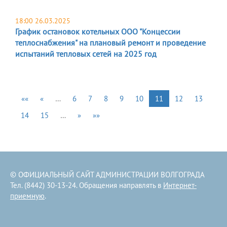
18:00 26.03.2025
График остановок котельных ООО "Концессии
теплоснабжения" на плановый ремонт и проведение
испытаний тепловых сетей на 2025 год
««
«
…
6
7
8
9
10
11
12
13
14
15
…
»
»»
© ОФИЦИАЛЬНЫЙ САЙТ АДМИНИСТРАЦИИ ВОЛГОГРАДА
Тел. (8442) 30-13-24. Обращения направлять в
Интернет-
приемную
.