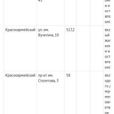
45
омму
и име
осто
влет
ьное
Красноармейский
ул. им.
517,2
вход
Вучетича, 10
ый с 
жило
комм
и име
осто
влет
ьное
Красноармейский
пр-кт им.
58
вход 
Столетова, 3
одъе
го до
муни
меютс
ояни
етво
ое