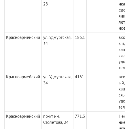
28
икац
едены
яние
летв
ное
Красноармейский
ул. Удмуртская,
186,1
вход
34
ый, 
каци
ся, с
удов
тель
Красноармейский
ул. Удмуртская,
4161
вход
34
ый, 
каци
ся, с
удов
тель
Красноармейский
пр-кт им.
771,3
Нежи
Столетова, 24
ние.
икац