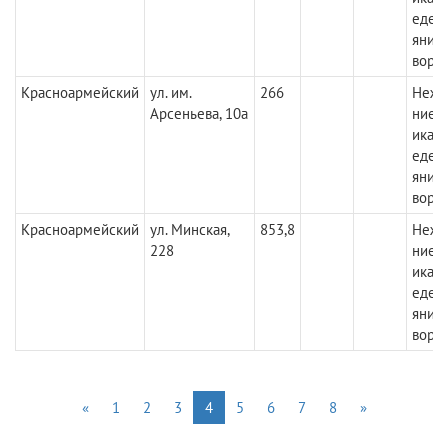
едены
яние
вори
Красноармейский
ул. им.
266
Нежи
Арсеньева, 10а
ние.
икац
едены
яние
вори
Красноармейский
ул. Минская,
853,8
Нежи
228
ние.
икац
едены
яние
вори
«
1
2
3
4
5
6
7
8
»