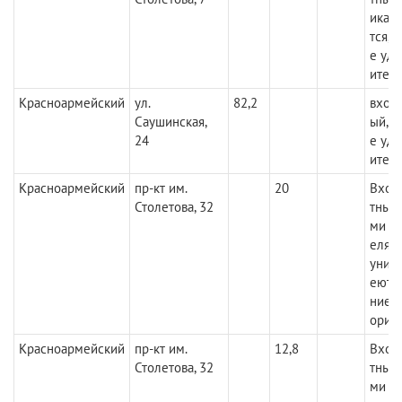
икац
тся, 
е уд
ител
Красноармейский
ул.
82,2
вход
Саушинская,
ый, с
24
е уд
ител
Красноармейский
пр-кт им.
20
Вход
Столетова, 32
тный 
ми п
елям
уник
еются
ние 
орит
Красноармейский
пр-кт им.
12,8
Вход
Столетова, 32
тный 
ми п