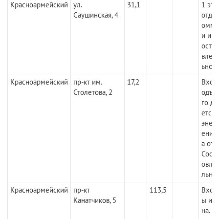
Красноармейский
ул.
31,1
1 эта
Саушинская, 4
отдел
омму
и име
осто
влет
ьное
Красноармейский
пр-кт им.
17,2
Вход
Столетова, 2
одъе
го до
ется 
энер
ения,
а ото
Сост
овле
льное
Красноармейский
пр-кт
113,5
Вход 
Канатчиков, 5
ы им
на. 