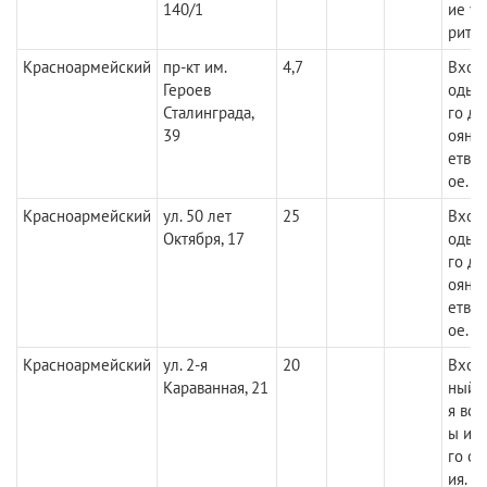
140/1
ие у
рител
Красноармейский
пр-кт им.
4,7
Вход
Героев
одье
Сталинграда,
го до
39
ояни
етво
ое.
Красноармейский
ул. 50 лет
25
Вход
Октября, 17
одье
го до
ояни
етво
ое.
Красноармейский
ул. 2-я
20
Вход
Караванная, 21
ный.
я все
ы ин
го о
ия. С