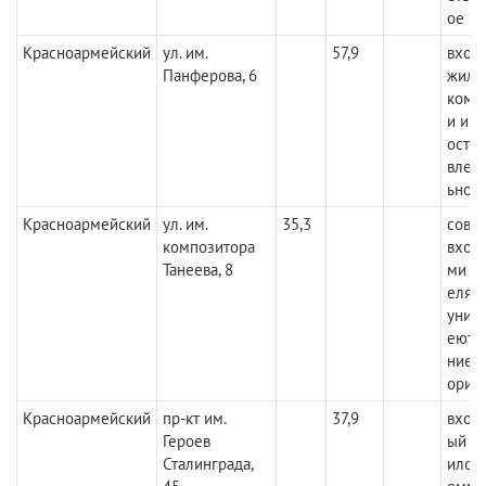
ое
Красноармейский
ул. им.
57,9
вход 
Панферова, 6
жило
комм
и име
осто
влет
ьное
Красноармейский
ул. им.
35,3
совм
композитора
вход 
Танеева, 8
ми п
елям
уник
еются
ние 
орит
Красноармейский
пр-кт им.
37,9
вход
Героев
ый с 
Сталинграда,
илого