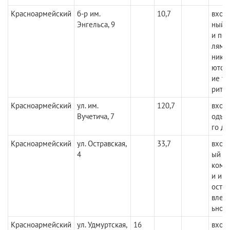
Красноармейский
б-р им.
10,7
вход
Энгельса, 9
ный 
и пол
лями
ника
ются,
ие у
рите
Красноармейский
ул. им.
120,7
вход 
Вучетича, 7
одъе
го д
Красноармейский
ул. Остравская,
33,7
вход
4
ый со
комм
и име
осто
влет
ьное
Красноармейский
ул. Удмуртская,
16
вход