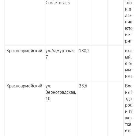
Столетова, 5
тно с
и пол
лями
ника
ются,
ие у
рите
Красноармейский
ул. Удмуртская,
180,2
вход
7
ый, т
я рем
ммун
имею
Красноармейский
ул.
28,6
Вход
Зерноградская,
ный с
10
здани
росн
и те
жени
тся, 
ется,