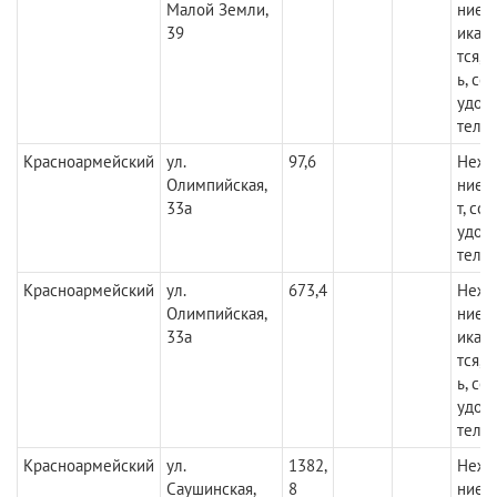
Малой Земли,
ние.
39
икац
тся, 
ь, со
удов
тель
Красноармейский
ул.
97,6
Нежи
Олимпийская,
ние. 
33а
т, со
удов
тель
Красноармейский
ул.
673,4
Нежи
Олимпийская,
ние.
33а
икац
тся, 
ь, со
удов
тель
Красноармейский
ул.
1382,
Нежи
Саушинская,
8
ние.