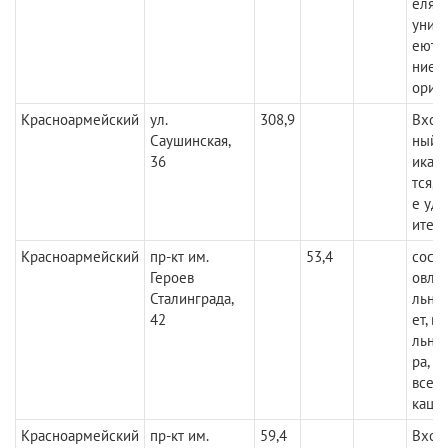
елям
уник
еются
ние 
орит
Красноармейский
ул.
308,9
Вход
Саушинская,
ный,
36
икац
тся, 
е уд
ител
Красноармейский
пр-кт им.
53,4
состо
Героев
овле
Сталинграда,
льное
42
ет, в
льны
ра, и
все 
каци
Красноармейский
пр-кт им.
59,4
Вход,