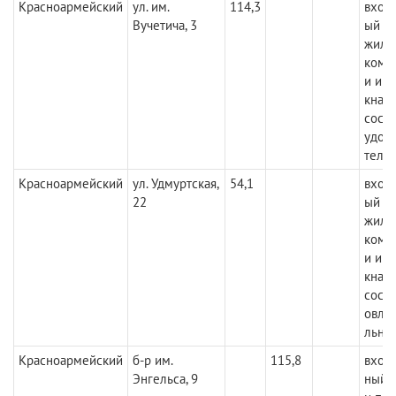
Красноармейский
ул. им.
114,3
вход
Вучетича, 3
ый с 
жило
комм
и име
кна и
сост
удов
тель
Красноармейский
ул. Удмуртская,
54,1
вход
22
ый с 
жило
комм
и име
кна и
состо
овле
льно
Красноармейский
б-р им.
115,8
вход
Энгельса, 9
ный 