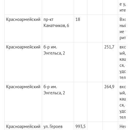
е уд
итель
Красноармейский
пр-кт
18
Вход
Канатчиков, 6
ный. 
ие у
рител
Красноармейский
б-р им.
251,7
вход
Энгельса, 2
ый, 
каци
ся, с
удов
тель
Красноармейский
б-р им.
264,9
вход
Энгельса, 2
ый, 
каци
ся, с
удов
тель
Красноармейский
ул. Героев
993,5
Нежи