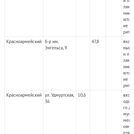
и пол
лями
ника
ются,
ие у
рите
Красноармейский
б-р им.
47,8
вход
Энгельса, 9
ный 
и пол
лями
ника
ются,
ие у
рите
Красноармейский
ул. Удмуртская,
10,6
вход 
36
одъе
го до
муни
меютс
ояни
етво