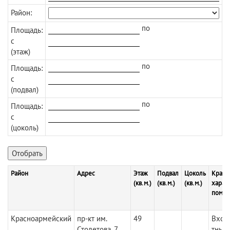
Район:
по
Площадь:
c
(этаж)
по
Площадь:
с
(подвал)
по
Площадь:
с
(цоколь)
Район
Адрес
Этаж
Подвал
Цоколь
Кратк
(кв.м.)
(кв.м.)
(кв.м.)
харак
поме
Красноармейский
пр-кт им.
49
Вход
Столетова, 7
тный