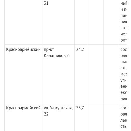
31
ный 
и пол
лями
ника
ются,
ие у
рите
Красноармейский
пр-кт
24,2
состо
Канатчиков, 6
овле
льное
сть, 
мест
угими
енни
еютс
ника
Красноармейский
ул. Удмуртская,
73,7
состо
22
овле
льное
сть, 