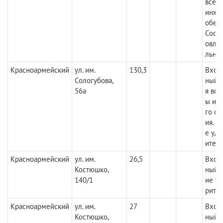
все 
инже
обес
Сост
овле
льное
Красноармейский
ул. им.
130,3
Вход
Сологубова,
ный.
56а
я все
ы ин
го о
ия. С
е уд
итель
Красноармейский
ул. им.
26,5
Вход
Костюшко,
ный. 
140/1
ие у
рител
Красноармейский
ул. им.
27
Вход
Костюшко,
ный. 