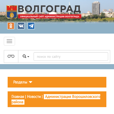
Разделы
Главная
|
Новости
|
Администрация Ворошиловского
района