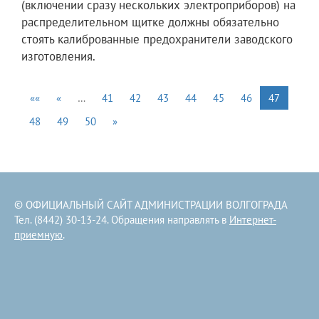
(включении сразу нескольких электроприборов) на
распределительном щитке должны обязательно
стоять калиброванные предохранители заводского
изготовления.
««
«
…
41
42
43
44
45
46
47
48
49
50
»
© ОФИЦИАЛЬНЫЙ САЙТ АДМИНИСТРАЦИИ ВОЛГОГРАДА
Тел. (8442) 30-13-24. Обращения направлять в
Интернет-
приемную
.