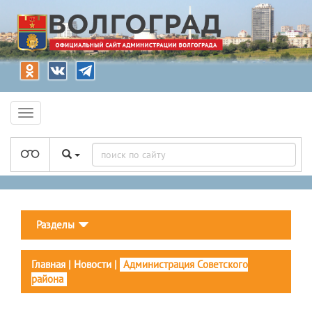
Разделы
Главная
|
Новости
|
Администрация Советского
района