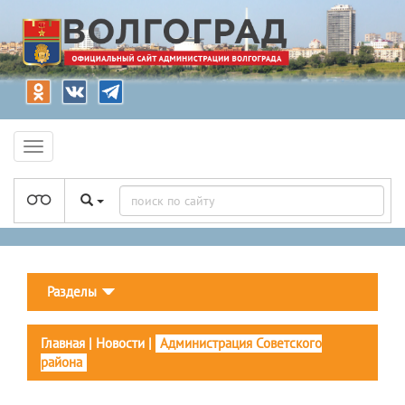
Разделы
Главная
|
Новости
|
Администрация Советского
района