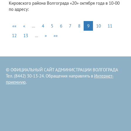
Кировского района Волгограда «20» октября года в 10-00
по адресу:
««
«
…
4
5
6
7
8
9
10
11
12
13
…
»
»»
© ОФИЦИАЛЬНЫЙ САЙТ АДМИНИСТРАЦИИ ВОЛГОГРАДА
Тел. (8442) 30-13-24. Обращения направлять в
Интернет-
приемную
.