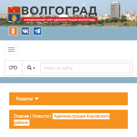
Разделы
Главная
|
Новости
|
Администрация Кировского
района