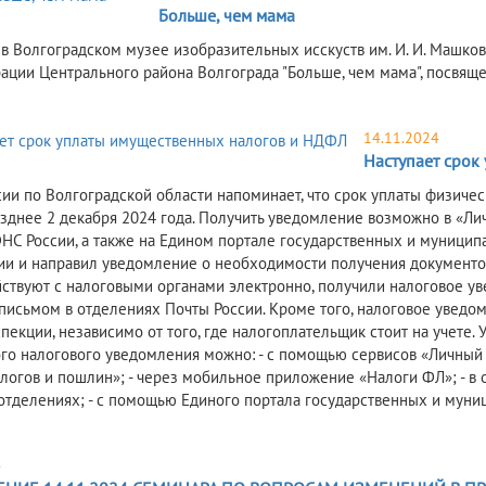
Больше, чем мама
 в Волгоградском музее изобразительных исскуств им. И. И. Машко
ации Центрального района Волгограда "Больше, чем мама", посвящ
14.11.2024
Наступает срок
ии по Волгоградской области напоминает, что срок уплаты физич
позднее 2 декабря 2024 года. Получить уведомление возможно в «Л
ФНС России, а также на Едином портале государственных и муницип
ии и направил уведомление о необходимости получения документов
ствуют с налоговыми органами электронно, получили налоговое у
письмом в отделениях Почты России. Кроме того, налоговое увед
пекции, независимо от того, где налогоплательщик стоит на учете
го налогового уведомления можно: - с помощью сервисов «Личный 
алогов и пошлин»; - через мобильное приложение «Налоги ФЛ»; - в
отделениях; - с помощью Единого портала государственных и муниц
4