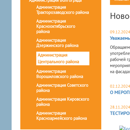
Администрация Волгограда
Администрация
Тракторозаводского района
Ново
Администрация
Краснооктябрьского
района
09.12.202
Уважаемы
Администрация
Дзержинского района
Обращаем 
употребле
Администрация
рабочей г
Центрального района
мероприят
Администрация
на фасада
Ворошиловского района
Администрация Советского
02.12.202
района
О МЕРОП
Администрация Кировского
района
28.11.202
Администрация
ТЕСТИРО
Красноармейского района