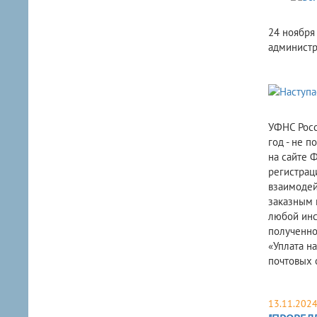
24 ноября
администр
УФНС Росс
год - не 
на сайте 
регистрац
взаимодей
заказным 
любой инс
полученно
«Уплата н
почтовых 
13.11.202