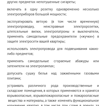
других предметах непотушенные сигареты;
включать в одну розетку одновременно несколько
электроприборов большой мощности;
эксплуатировать ветхую (в том числе временную)
электропроводку, неисправные электророзетки,
штепсельные вилки, электропатроны и выключатели,
применять самодельные предохранители («жучки») в
защите электросети вашей квартиры;
использовать электропровода для подвешивания каких-
либо предметов;
применять самодельные сгораемые абажуры или
затенители на электролампах;
допускать сушку белья над зажжёнными газовыми
плитами;
устраивать различного рода производственные и
складские помещения, в которых применяются и хранятся
взрывоопасные, взрывопожароопасные и пожароопасные
вещества и материалы, а также изменять функциональное
назначение квартир, в том числе при сдаче в аренду, за