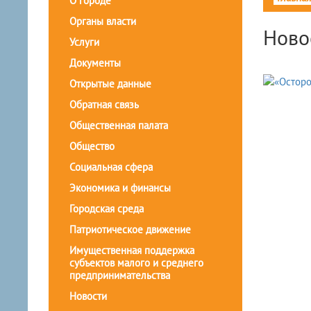
О городе
Органы власти
Ново
Услуги
Документы
Открытые данные
Обратная связь
Общественная палата
Общество
Социальная сфера
Экономика и финансы
Городская среда
Патриотическое движение
Имущественная поддержка
субъектов малого и среднего
предпринимательства
Новости