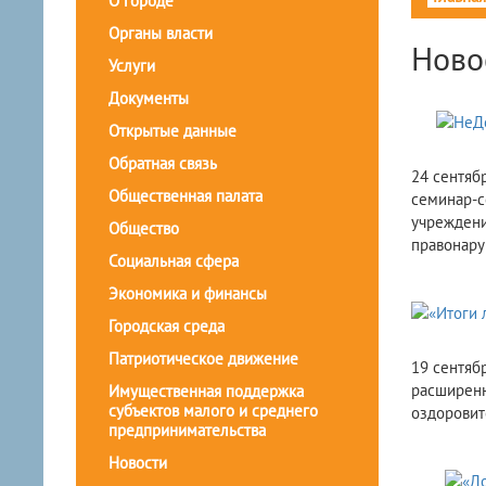
О городе
Органы власти
Ново
Услуги
Документы
Открытые данные
Обратная связь
24 сентяб
Общественная палата
семинар-с
учреждени
Общество
правонару
Социальная сфера
Экономика и финансы
Городская среда
Патриотическое движение
19 сентяб
расширенн
Имущественная поддержка
субъектов малого и среднего
оздоровит
предпринимательства
Новости