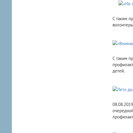
С таким п
волонтеры
С таким п
профилакт
детей.
08.08.201
очередной
профилакт