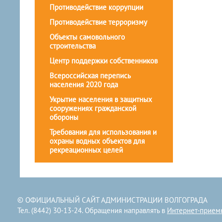
Противодействие коррупции
Противодействие терроризму
Объекты самовольного
строительства
Центр поддержки собственников
Всероссийская перепись
населения 2020 года
Укрытие населения в защитных
сооружениях гражданской
обороны
Требования для использования и
охраны водных объектов для
рекреационных целей
© ОФИЦИАЛЬНЫЙ САЙТ АДМИНИСТРАЦИИ ВОЛГОГРАДА
Тел. (8442) 30-13-24. Обращения направлять в
Интернет-прием