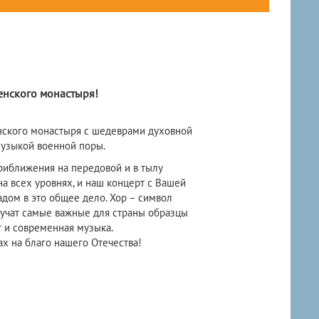
енского монастыря!
нского монастыря с шедеврами духовной
узыкой военной поры.
приближения на передовой и в тылу
на всех уровнях, и наш концерт с Вашей
дом в это общее дело. Хор – символ
вучат самые важные для страны образцы
т и современная музыка.
 на благо нашего Отечества!