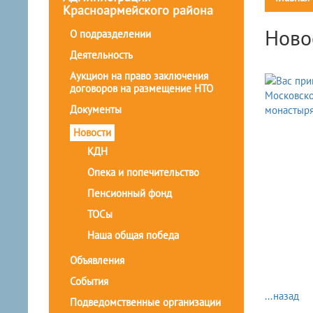
Красноармейского района
Ново
О подразделении
Деятельность
Аукцион на право заключения
договоров на размещение НТО
Документы
Новости
КДН
Опека и попечительство
Пенсионный фонд
ТОСы
Наша общая победа
Объявления
События
...назад
Подведомственные организации