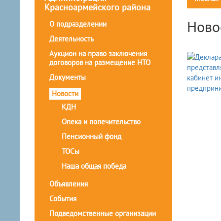
Красноармейского района
Ново
О подразделении
Деятельность
Аукцион на право заключения
договоров на размещение НТО
Документы
Новости
КДН
Опека и попечительство
Пенсионный фонд
ТОСы
Наша общая победа
Объявления
События
Подведомственные организации