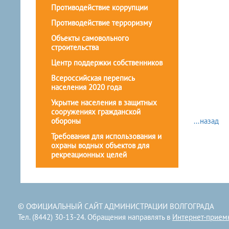
Противодействие коррупции
Противодействие терроризму
Объекты самовольного
строительства
Центр поддержки собственников
Всероссийская перепись
населения 2020 года
Укрытие населения в защитных
сооружениях гражданской
обороны
...назад
Требования для использования и
охраны водных объектов для
рекреационных целей
© ОФИЦИАЛЬНЫЙ САЙТ АДМИНИСТРАЦИИ ВОЛГОГРАДА
Тел. (8442) 30-13-24. Обращения направлять в
Интернет-прием