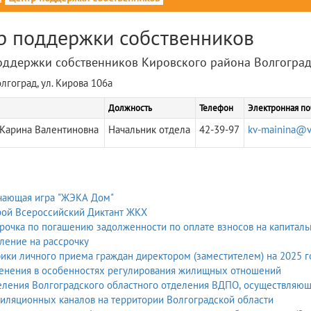
р поддержки собственников
оддержки собственников Кировского района Волгоград
лгоград, ул. Кирова 106а
Должность
Телефон
Электронная по
Карина Валентиновна
Начальник отдела
42-39-97
kv-mainina@v
чающая игра "ЖЭКА Дом"
рой Всероссийский Диктант ЖКХ
рочка по погашению задолженности по оплате взносов на капитал
ление на рассрочку
ики личного приема граждан директором (заместителем) на 2025 г
енения в особенностях регулирования жилищных отношений
ления Волгоградского областного отделения ВДПО, осуществляющи
иляционных каналов на территории Волгоградской области