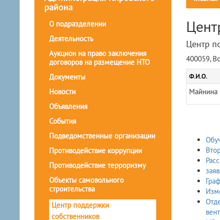
района
Цент
О подразделении
Деятельность
Центр п
Аукцион на право заключения
400059, Во
договоров на размещение НТО
Ф.И.О.
Документы
Новости
Майнина 
Объявления
События
Подведомственные организации
Обу
Вто
Противодействие коррупции
Расс
Противодействие терроризму
заяв
Объекты самовольного
Граф
строительства
Изм
Отде
Центр поддержки
вент
собственников