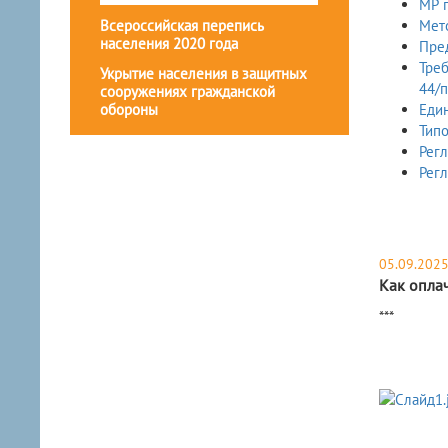
МР п
Всероссийская перепись
Мето
населения 2020 года
Пре
Тре
Укрытие населения в защитных
44/п
сооружениях гражданской
обороны
Еди
Тип
Рег
Регл
05.09.202
Как опла
​***