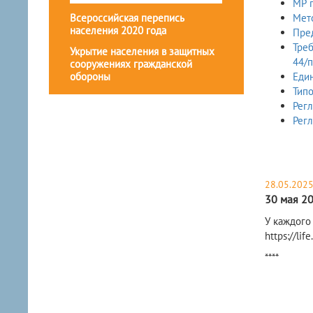
МР п
Всероссийская перепись
Мето
населения 2020 года
Пре
Тре
Укрытие населения в защитных
44/п
сооружениях гражданской
обороны
Еди
Тип
Рег
Регл
28.05.202
30 мая 2
У каждого
https://lif
​****