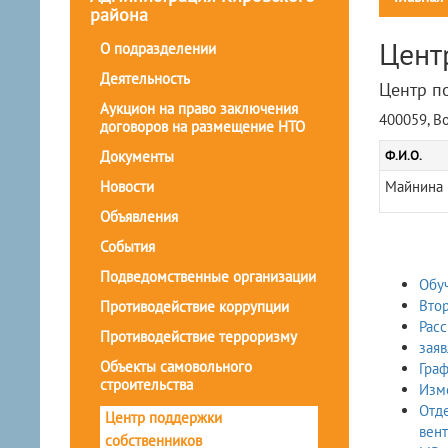
района
Цент
О подразделении
Деятельность
Центр п
Аукцион на право заключения
400059, Во
договоров на размещение НТО
Ф.И.О.
Документы
Новости
Майнина 
Объявления
События
Подведомственные организации
Обу
Вто
Противодействие коррупции
Расс
Противодействие терроризму
заяв
Объекты самовольного
Граф
строительства
Изм
Отде
Центр поддержки
вент
собственников