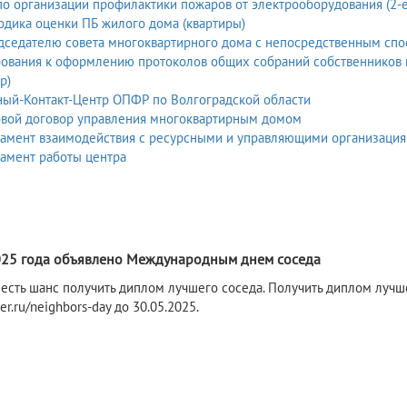
о организации профилактики пожаров от электрооборудования (2-е 
дика оценки ПБ жилого дома (квартиры)
дседателю совета многоквартирного дома с непосредственным спо
бования к оформлению протоколов общих собраний собственников 
р)
ный-Контакт-Центр ОПФР по Волгоградской области
овой договор управления многоквартирным домом
ламент взаимодействия с ресурсными и управляющими организаци
амент работы центра
5
025 года объявлено Международным днем соседа
 есть шанс получить диплом лучшего соседа. Получить диплом лучш
e.er.ru/neighbors-day до 30.05.2025.