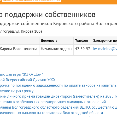
р поддержки собственников
оддержки собственников Кировского района Волгоград
лгоград, ул. Кирова 106а
Должность
Телефон
Электронная по
Карина Валентиновна
Начальник отдела
42-39-97
kv-mainina@v
чающая игра "ЖЭКА Дом"
рой Всероссийский Диктант ЖКХ
рочка по погашению задолженности по оплате взносов на капитал
ление на рассрочку
ики личного приема граждан директором (заместителем) на 2025 г
енения в особенностях регулирования жилищных отношений
ления Волгоградского областного отделения ВДПО, осуществляющи
иляционных каналов на территории Волгоградской области