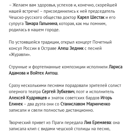
– Желаем вам здоровья, успехов и, конечно, скорейшей
нашей встречи! – присоединились к ней председатель
Чешско-русского общества доктор
Карел Шестак
и его
супруга
Тамара Галынина
, которая, как мы помним,
родилась в нашем городе.
По устоявшейся традиции, открыл концерт Почетный
консул России в Остраве
Алеш Зедник
с песней
«Журавли».
Струнные и фортепианные композиции исполнили
Лариса
Адамова и Войтех Антош
.
Сразу несколькими песнями порадовали зрителей солист
оперного театра
Сергей Зубкевич
, поэт и исполнитель
Алексей Кудрявцев
и знаток советских бардов
Игорь
Елинек
– два дуэта они со
Станиславом Маринченко
записали и свели полностью дистанционно.
Творческий привет из Праги передала
Лия Еремяева
: она
записала клип с видами чешской столицы на песню,