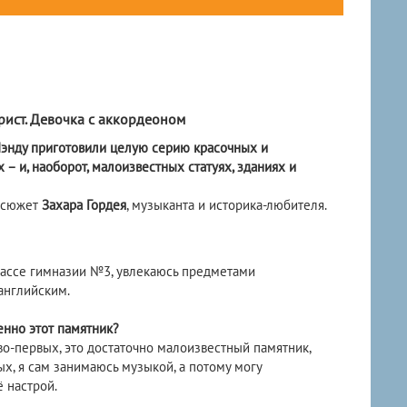
рист. Девочка с аккордеоном
Чэнду приготовили целую серию красочных и
– и, наоборот, малоизвестных статуях, зданиях и
 сюжет
Захара Гордея
, музыканта и историка-любителя.
 классе гимназии №3, увлекаюсь предметами
английским.
енно этот памятник?
 во-первых, это достаточно малоизвестный памятник,
х, я сам занимаюсь музыкой, а потому могу
 настрой.