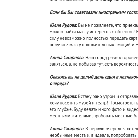
Если бы Вы советовали иностранным гостям
Юлия Рудова
: Вы не пожалеете, что приеха
можно найти массу интересных объектов! В
силу невозможно полностью передать карти
получите массу положительных эмоций и 
Алина Смирнова
: Наш город разносторонен
заняться, а, не побывав тут, есть вероятност
Окажись вы на целый день одни в незнаком
очередь?
Юлия Рудова
: Встану рано утром и отправл
хочу посетить музей и театр! Посмотреть н
это глубже. Буду делать много фото и видео
местными жителями, пробовать местные б
Алина Смирнова
: В первую очередь я хоте
необычные места и, в идеале, попробовать