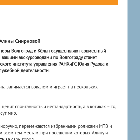
и Алины Смирновой
ртнеры Волгоград и Кёльн осуществляют совместный
я вашими экскурсоводами по Волгограду станет
дского института управления РАНХиГС Юлия Рудова и
лужебной деятельности.
она занимается вокалом и играет на нескольких
ценит спонтанность и нестандартность, а в котиках – то,
сут мир.
нноручно, перемежаются избранными роликами МТВ и
и всем тем местам, при посещении которых Алину и
ти
за свой город.