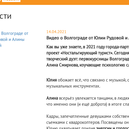
сти
14.04.2021
Видео о Волгограде от Юлии Рудовой 
Как вы уже знаете, в 2021 году города-па
проект «Ностальгирующий турист». Сегодн
творческий дуэт: первокурсницы Волгогра
Алина Смирнова, изучающие психологию с
Юлия
обожает всё, что связано с музыкой, 
музыкальных инструментах.
Алина
всерьёз увлекается танцами, в людях 
что именно они (и ещё доброта) в итоге спа
Кадры, запечатленные девушками собстве
съемками с квадрокоптеров. Посвящены он
Юлию охватывает прилив
энергии и гордос