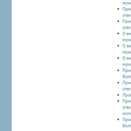
мун
Прое
утве
Прое
утве
О вн
мун
О вне
мун
О вн
мун
Прое
Вол
Прое
утв
Про
Прое
утв
мол
Про
Вол