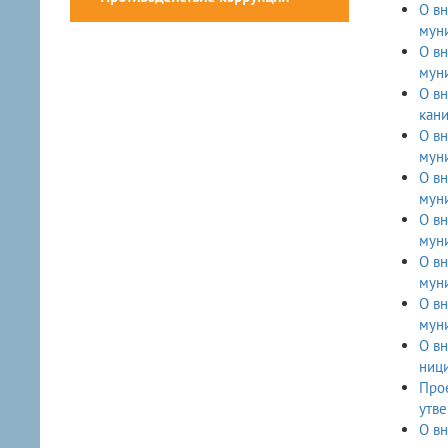
О вн
мун
О вн
муни
О вн
кани
О вн
мун
О вн
муни
О вн
муни
О вн
мун
О вн
муни
О вн
ниц
Прое
утв
О вн