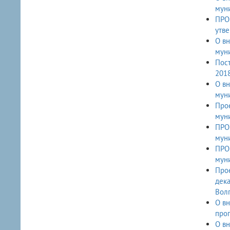
муни
ПРОЕ
утв
О вн
муни
Пост
201
О вн
мун
Прое
муни
ПРОЕ
мун
ПРОЕ
мун
Прое
декабря 2018 г. № 189
Вол
О вн
прог
О вн