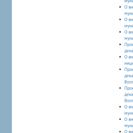
мун
О вн
муни
О вн
муни
О вн
мун
Прое
дек
О вн
ници
Прое
дек
Вол
Прое
дек
Вол
О вн
мун
О вн
муни
О вн