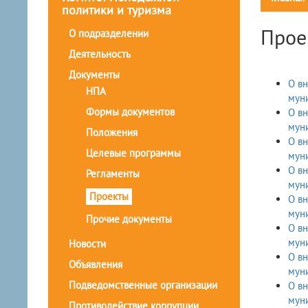
политики и туризма
Прое
О подразделении
Деятельность
Документы
О вн
НПА
мун
Формы документов
О вн
муни
Положения
О вн
Целевые программы
мун
О вн
Регламенты
муни
Проекты
О вн
муни
Прочие документы
О вн
мун
Новости
О вн
Объявления
мун
Подведомственные организации
О вн
муни
Противодействие коррупции