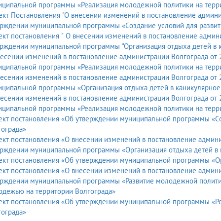
иципальной программы «Реализация молодежной политики на терр
кт Постановления "О внесении изменений в постановление админи
рждении муниципальной программы «Создание условий для развити
кт постановления " О внесении изменений в постановление админи
рждении муниципальной программы "Организация отдыха детей в 
есении изменений в постановление администрации Волгограда от 
иципальной программы «Реализация молодежной политики на терр
сении изменений в постановление администрации Волгограда от 29 декабря 2018 г. 
иципальной программы «Организация отдыха детей в каникулярное
есении изменений в постановление администрации Волгограда от 
иципальной программы «Реализация молодежной политики на терр
кт постановления «Об утверждении муниципальной программы «Соз
гограда»
кт постановления «О внесении изменений в постановление администрации 
ерждении муниципальной программы «Организация отдыха детей в 
ект постановления «Об утверждении муниципальной программы «Ор
кт постановления «О внесении изменений в постановление админис
ерждении муниципальной программы «Развитие молодежной политик
одежью на территории Волгограда»
ект постановления «Об утверждении муниципальной программы «Р
гограда»