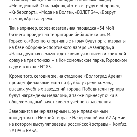
«Молодежный IQ-марафон», «Готов к труду и обороне»,
«Киберспорт», «Мода на Волге», «ВЗЛЁТ 34», «Вокруг
света», «Арт-галерея».
Так, например, соревновательная площадка «34 Мой
бизнес» пройдет на территории библиотеки им. М.
Горького, «Военно-спортивные игры» будут организованы
на базе оборонно-спортивного лагеря «Авангард», а
«Наша дружная семья» ждет своих участников и зрителей
сразу на трех точках – в Комсомольском парке, Городском
саду и в школе № 83.
Кроме того, сегодня же, на стадионе «Волгоград Арена»
пройдет финальный матч по футболу среди команд
высших учебных заведений города. Победители турнира
будут награждены медалями, а также принесут очки в
общекомандный зачет своего учебного заведения.
Завершится вечер лазерным шоу и праздничным
концертом на Нижней террасе Набережной им. 62-Армии,
на котором выступят звезды российской эстрады - Konfuz,
5УТРА и RASA.