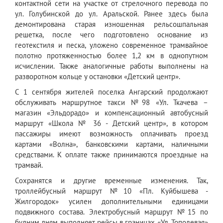
контактной сети на участке от стрелочного перевода по
ул. Голубинской до ул. Аральской. Ранее здесь была
демонтирована старая изношенная рельсошпальная
решетка, после чего подготовлено основание из
геотекстиля и песка, уложено современное трамвайное
полотно протяженностью более 1,2 км в однопутном
исчислении. Также аналогичные работы выполнены на
разворотном кольце у остановки «Детский центр».
С 1 сентября жителей поселка Ангарский продолжают
обслуживать маршрутное такси №98 «Ул. Ткачева –
магазин «Эльдорадо» и компенсационный автобусный
маршрут «Школа № 36 - Детский центр», в котором
пассажиры имеют возможность оплачивать проезд
картами «Волна», банковскими картами, наличными
средствами. К оплате также принимаются проездные на
трамвай.
Сохранятся и другие временные изменения. Так,
троллейбусный маршрут №10 «Пл. Куйбышева -
Жилгородок» усилен дополнительными единицами
подвижного состава. Электробусный маршрут №15 по
будним дням выполняет рейсы в границах «Ул. Тополевая»