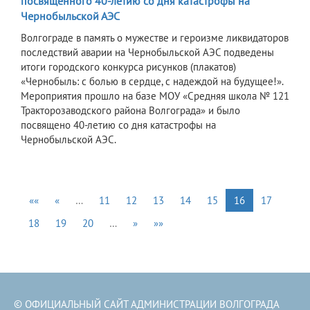
посвященного 40-летию со дня катастрофы на
Чернобыльской АЭС
Волгограде в память о мужестве и героизме ликвидаторов
последствий аварии на Чернобыльской АЭС подведены
итоги городского конкурса рисунков (плакатов)
«Чернобыль: с болью в сердце, с надеждой на будущее!».
Мероприятия прошло на базе МОУ «Средняя школа № 121
Тракторозаводского района Волгограда» и было
посвящено 40-летию со дня катастрофы на
Чернобыльской АЭС.
««
«
…
11
12
13
14
15
16
17
18
19
20
…
»
»»
© ОФИЦИАЛЬНЫЙ САЙТ АДМИНИСТРАЦИИ ВОЛГОГРАДА