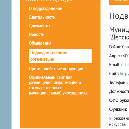
О подразделении
Подв
Деятельность
Документы
Муниц
Новости
"Детск
Объявления
Район:
Сов
Подведомственные
Адрес:
400
организации
Email:
dsh
Противодействие коррупции
Сайт:
http:
Официальный сайт для
размещения информации о
Телефон:
государственных
Должность
(муниципальных) учреждениях
ФИО руко
Функции:
Учреждени
искусств.