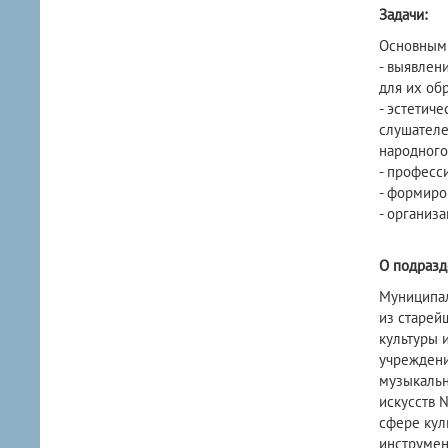
Задачи:
Основными
- выявлен
для их об
- эстетич
слушателе
народного
- професс
- формиро
- организ
О подразд
Муниципал
из старей
культуры 
учреждени
музыкальн
искусств 
сфере кул
инструмен