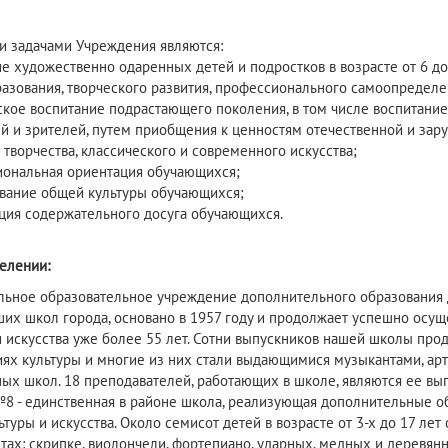
 задачами Учреждения являются:
ие художественно одаренных детей и подростков в возрасте от 6 до
разования, творческого развития, профессионального самоопределе
еское воспитание подрастающего поколения, в том числе воспитани
й и зрителей, путем приобщения к ценностям отечественной и зар
 творчества, классического и современного искусства;
иональная ориентация обучающихся;
вание общей культуры обучающихся;
ация содержательного досуга обучающихся.
елении:
ьное образовательное учреждение дополнительного образования д
ших школ города, основано в 1957 году и продолжает успешно осущ
и искусства уже более 55 лет. Сотни выпускников нашей школы пр
ях культуры и многие из них стали выдающимися музыкантами, арт
ых школ. 18 преподавателей, работающих в школе, являются ее вы
№8 - единственная в районе школа, реализующая дополнительные
ьтуры и искусства. Около семисот детей в возрасте от 3-х до 17 ле
тах: скрипке, виолончели, фортепиано, ударных, медных и деревянн