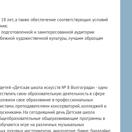
 18 лет, а также обеспечение соответствующих условий
ния;
е подготовленной и заинтересованной аудитории
убежной художественной культуры, лучшим образцам
етей «Детская школа искусств № 8 Волгограда» - одно
ествлять свою образовательную деятельность в сфере
одолжили свое образование в профессиональных
истами, преподавателями консерваторий, колледжей и
пускниками. На сегодняшний день Детская школа
 общеобразовательные общеразвивающие программы в
т обучаются игре на различных музыкальных
ых духовых инструментах, аккордеоне, баяне, балалайке,