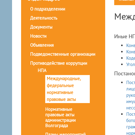
О подразделении
Межд
Деятельность
Документы
Иные Н
Новости
Объявления
Кон
Конв
Подведомственные организации
Код
Противодействие коррупции
Уго
НПА
Постано
Международные,
Пост
федеральные
лицо
нормативные
руко
правовые акты
имущ
нес
Нормативные
Пост
правовые акты
администрации
бото
Волгограда
граж
нор
Планы мероприятий