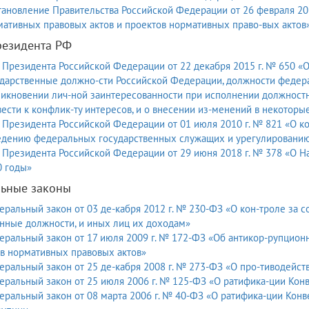
ановление Правительства Российской Федерации от 26 февраля 20
ативных правовых актов и проектов нормативных право-вых актов
резидента РФ
 Президента Российской Федерации от 22 декабря 2015 г. № 650 
дарственные должно-сти Российской Федерации, должности федера
икновении лич-ной заинтересованности при исполнении должностн
ести к конфлик-ту интересов, и о внесении из-менений в некотор
 Президента Российской Федерации от 01 июля 2010 г. № 821 «О 
едению федеральных государственных служащих и урегулированию
 Президента Российской Федерации от 29 июня 2018 г. № 378 «О Н
0 годы»
ьные законы
ральный закон от 03 де-кабря 2012 г. № 230-ФЗ «О кон-троле за с
нные должности, и иных лиц их доходам»
ральный закон от 17 июля 2009 г. № 172-ФЗ «Об антикор-рупционн
в нормативных правовых актов»
ральный закон от 25 де-кабря 2008 г. № 273-ФЗ «О про-тиводейст
ральный закон от 25 июля 2006 г. № 125-ФЗ «О ратифика-ции Конв
ральный закон от 08 марта 2006 г. № 40-ФЗ «О ратифика-ции Кон