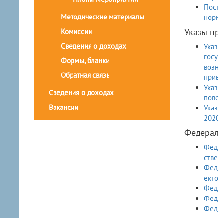
Пост
Методические материалы
норм
Указы п
Комиссии
Сведения о доходах
Указ
госу
Формы, бланки
возн
Обратная связь
прив
Указ
Сведения о доходах
пов
Вакансии
Указ
202
Федерал
Феде
стве
Феде
екто
Феде
Феде
Феде