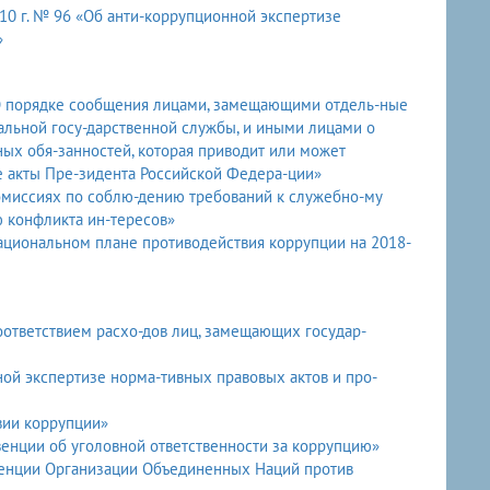
10 г. № 96 «Об анти-коррупционной экспертизе
»
«О порядке сообщения лицами, замещающими отдель-ные
льной госу-дарственной службы, и иными лицами о
ых обя-занностей, которая приводит или может
ые акты Пре-зидента Российской Федера-ции»
комиссиях по соблю-дению требований к служебно-му
 конфликта ин-тересов»
ациональном плане противодействия коррупции на 2018-
оответствием расхо-дов лиц, замещающих государ-
ой экспертизе норма-тивных правовых актов и про-
вии коррупции»
енции об уголовной ответственности за коррупцию»
венции Организации Объединенных Наций против