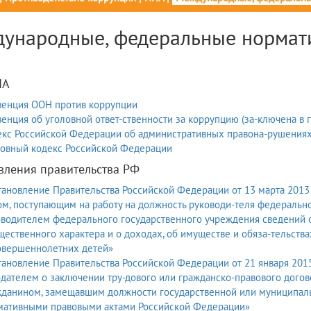
ународные, федеральные нормат
ПА
венция ООН против коррупции
енция об уголовной ответ-ственности за коррупцию (за-ключена в г. 
екс Российской Федерации об административных правона-рушения
ловный кодекс Российской Федерации
вления правительства РФ
ановление Правительства Российской Федерации от 13 марта 2013
м, поступающим на работу на должность руководи-теля федерально
водителем федерального государственного учреждения сведений о
ественного характера и о доходах, об имуществе и обяза-тельства
овершеннолетних детей»
ановление Правительства Российской Федерации от 21 января 2015
дателем о заключении тру-дового или гражданско-правового догово
данином, замещавшим должности государственной или муниципаль
мативными правовыми актами Российской Федерации»