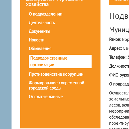
хозяйства
Подв
О подразделении
Деятельность
Муниц
Документы
Район:
Вор
Новости
Адрес:
г. 
Объявления
Телефон:
Подведомственные
организации
Должность
Противодействие коррупции
ФИО руко
Формирование современной
О подразд
городской среды
Осуществл
Открытые данные
земельных
лесов, вк
мероприят
обследова
проектиру