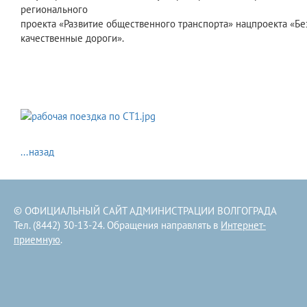
регионального
проекта «Развитие общественного транспорта» нацпроекта
«
Бе
качеств
е
нные
дороги
»
.
...назад
© ОФИЦИАЛЬНЫЙ САЙТ АДМИНИСТРАЦИИ ВОЛГОГРАДА
Тел. (8442) 30-13-24. Обращения направлять в
Интернет-
приемную
.