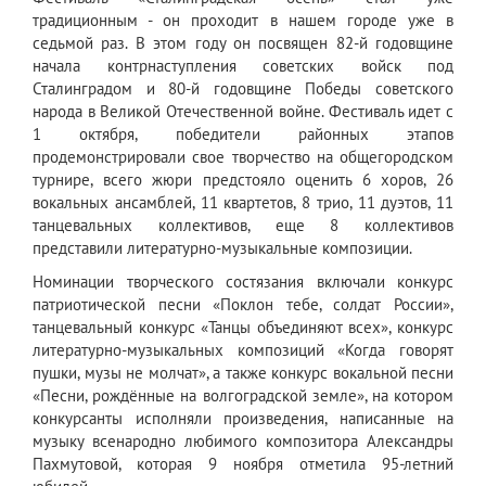
традиционным -
он проходит
в нашем городе уже
в
седьмой раз
. В этом году он посвящен 82-й годовщине
начала контрнаступления советских войск под
Сталинградом и 80-й годовщине Победы советского
народа в Великой Отечественной войне. Фестиваль идет с
1 октября, победители районных этапов
продемонстрировали свое творчество на общегородском
турнире, всего жюри предстояло оценить 6 хоров, 26
вокальных ансамблей, 11 квартетов, 8 трио, 11 дуэтов, 11
танцевальных коллективов, еще 8 коллективов
представили литературно-музыкальные композиции.
Номинации творческого состязания включали конкурс
патриотической песни «Поклон тебе, солдат России»,
танцевальный конкурс «Танцы объединяют всех», конкурс
литературно-музыкальных композиций «Когда говорят
пушки, музы не молчат», а также конкурс вокальной песни
«Песни, рождённые на волгоградской земле», на котором
конкурсанты исполняли произведения, написанные на
музыку всенародно любимого композитора Александры
Пахмутовой, которая 9 ноября отметила 95-летний