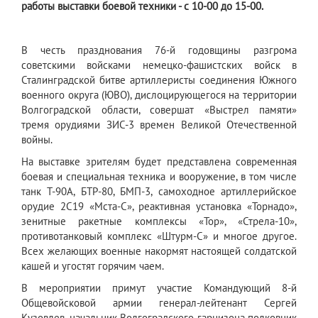
работы выставки боевой техники - с 10-00 до 15-00.
В честь празднования 76-й годовщины разгрома
советскими войсками немецко-фашистских войск в
Сталинградской битве артиллеристы соединения Южного
военного округа (ЮВО), дислоцирующегося на территории
Волгоградской области, совершат «Выстрел памяти»
тремя орудиями ЗИС-3 времен Великой Отечественной
войны.
На выставке зрителям будет представлена современная
боевая и специальная техника и вооружение, в том числе
танк Т-90А, БТР-80, БМП-3, самоходное артиллерийское
орудие 2С19 «Мста-С», реактивная установка «Торнадо»,
зенитные ракетные комплексы «Тор», «Стрела-10»,
противотанковый комплекс «Штурм-С» и многое другое.
Всех желающих военные накормят настоящей солдатской
кашей и угостят горячим чаем.
В мероприятии примут участие Командующий 8-й
Общевойсковой армии генерал-лейтенант Сергей
Кузовлев, начальник Волгоградского гарнизона полковник