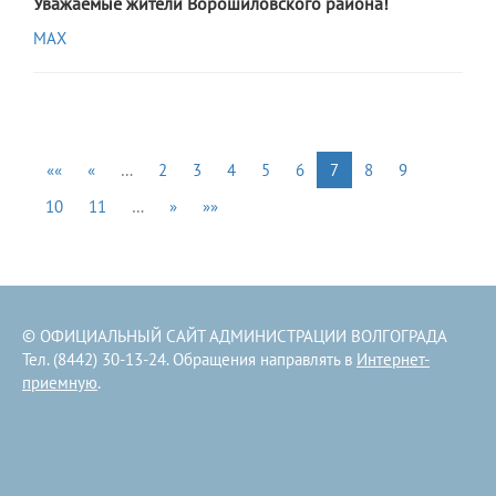
Уважаемые жители Ворошиловского района!
МАХ
««
«
…
2
3
4
5
6
7
8
9
10
11
…
»
»»
© ОФИЦИАЛЬНЫЙ САЙТ АДМИНИСТРАЦИИ ВОЛГОГРАДА
Тел. (8442) 30-13-24. Обращения направлять в
Интернет-
приемную
.