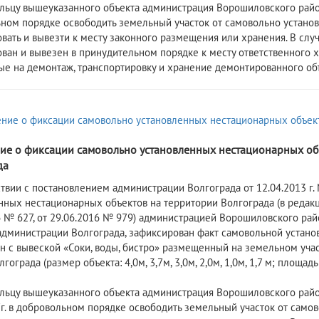
 вышеуказанного объекта администрация Ворошиловского района 
ном порядке освободить земельный участок от самовольно устано
вать и вывезти к месту законного размещения или хранения. В слу
ван и вывезен в принудительном порядке к месту ответственного хр
ые на демонтаж, транспортировку и хранение демонтированного объ
ие о фиксации самовольно установленных нестационарных об
да
ствии с постановлением администрации Волгограда от 12.04.2013 
нных нестационарных объектов на территории Волгограда (в редак
6 № 627, от 29.06.2016 № 979) администрацией Ворошиловского ра
администрации Волгограда, зафиксирован факт самовольной устано
он с вывеской «Соки, воды, бистро» размещенный на земельном учас
гограда (размер объекта: 4,0м, 3,7м, 3,0м, 2,0м, 1,0м, 1,7 м; площадь
 вышеуказанного объекта администрация Ворошиловского района
7г. в добровольном порядке освободить земельный участок от само