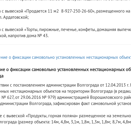
с вывеской «Продается 11 м2 8-927-250-26-60», размещенного на з
л. Ардатовской;
с вывеской «Торты, пирожные, печенье, конфеты, домашняя выпечка
кой, напротив дома № 43.
7
ие о фиксации самовольно установленных нестационарных об
да
ствии с постановлением администрации Волгограда от 12.04.2013 
нных нестационарных объектов на территории Волгограда (в редак
6 № 627, от 29.06.2016 № 979) администрацией Ворошиловского ра
администрации Волгограда, зафиксирован факт самовольной устано
ие с вывеской «Продукты, горная поляна» размещенное на земельно
гограда (размер объекта: 14м, 4,8м, 3,1м, 1,8м, 1,3м, 1,8м; 8,7м, 4,8м