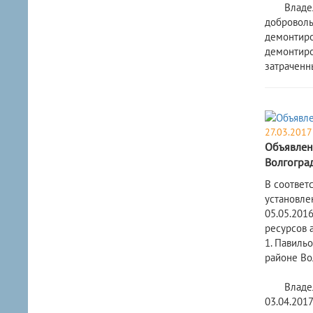
Владельцу
доброволь
демонтиро
демонтиро
затраченн
27.03.2017
Объявлен
Волгогра
В соответ
установле
05.05.201
ресурсов 
1. Павиль
районе Вол
Владельцу
03.04.201