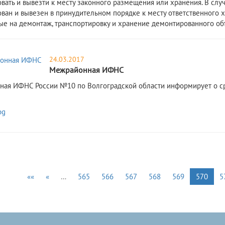
вать и вывезти к месту законного размещения или хранения. В слу
ван и вывезен в принудительном порядке к месту ответственного хр
ые на демонтаж, транспортировку и хранение демонтированного объ
24.03.2017
Межрайонная ИФНС
ая ИФНС России №10 по Волгоградской области информирует о ср
««
«
…
565
566
567
568
569
570
5