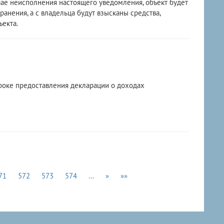
чае неисполнения настоящего уведомления, объект будет
анения, а с владельца будут взысканы средства,
екта.
оке предоставления декларации о доходах
71
572
573
574
…
»
»»