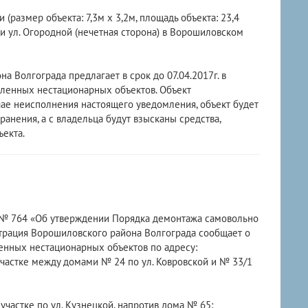
размер объекта: 7,3м х 3,2м, площадь объекта: 23,4
и ул. Огородной (нечетная сторона) в Ворошиловском
олгограда предлагает в срок до 07.04.2017г. в
вленных нестационарных объектов. Объект
чае неисполнения настоящего уведомления, объект будет
анения, а с владельца будут взысканы средства,
екта.
г. № 764 «Об утверждении Порядка демонтажа самовольно
трация Ворошиловского района Волгограда сообщает о
енных нестационарных объектов по адресу:
частке между домами № 24 по ул. Ковровской и № 33/1
частке по ул. Кузнецкой, напротив дома № 65;