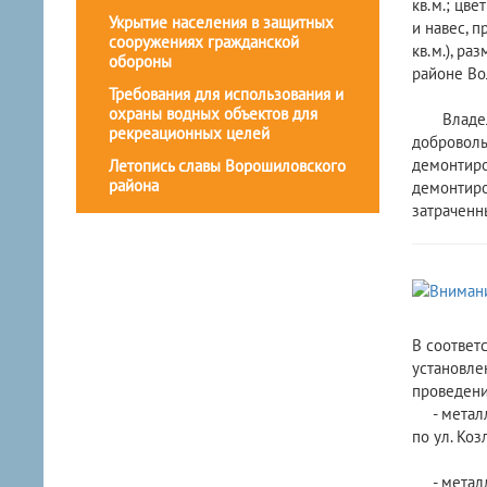
кв.м.; цве
Укрытие населения в защитных
и навес, 
сооружениях гражданской
кв.м.), р
обороны
районе Во
Требования для использования и
охраны водных объектов для
Владельцу
рекреационных целей
доброволь
демонтиро
Летопись славы Ворошиловского
района
демонтиро
затраченн
В соответ
установле
проведени
- металли
по ул. Коз
- металли