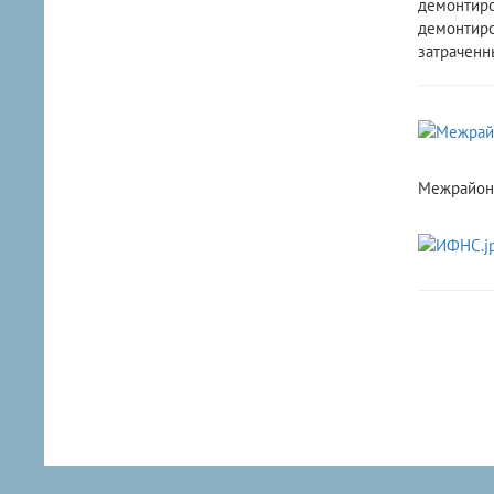
демонтиро
демонтиро
затраченн
Межрайонн