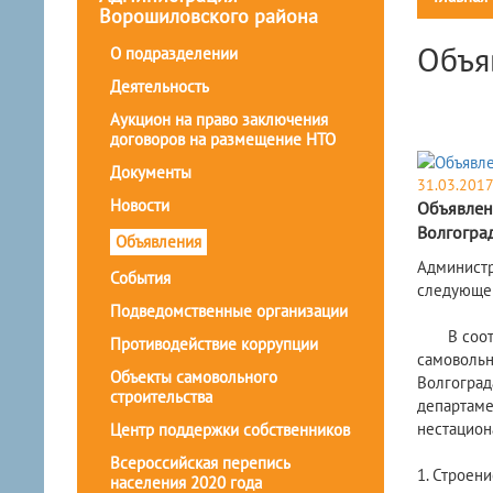
Ворошиловского района
Объя
О подразделении
Деятельность
Аукцион на право заключения
договоров на размещение НТО
Документы
31.03.201
Новости
Объявлен
Волгогра
Объявления
Администр
События
следующег
Подведомственные организации
В соответ
Противодействие коррупции
самовольн
Объекты самовольного
Волгоград
строительства
департаме
нестацион
Центр поддержки собственников
Всероссийская перепись
1. Строени
населения 2020 года