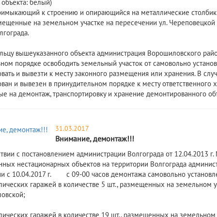
т объекта: белый)
примыкающий к строению и опирающийся на металлические столбики (
азмещенные на земельном участке на пересечении ул. Череповецкой 
лгограда.
 вышеуказанного объекта администрация Ворошиловского района В
ном порядке освободить земельный участок от самовольно устано
вать и вывезти к месту законного размещения или хранения. В слу
ван и вывезен в принудительном порядке к месту ответственного хр
ые на демонтаж, транспортировку и хранение демонтированного объ
31.03.2017
Внимание, демонтаж!!!
ствии с постановлением администрации Волгограда от 12.04.2013 
нных нестационарных объектов на территории Волгограда админис
и с 10.04.2017 г. с 09-00 часов демонтажа самовольно установл
ческих гаражей в количестве 5 шт., размещенных на земельном у
ловской;
ческих гаражей в количестве 19 шт., размещенных на земельном у