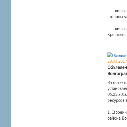
- киоска 
стороны у
- киоска 
Крестьянс
29.03.201
Объявлен
Волгогра
В соответ
установле
05.05.201
ресурсов 
1. Строен
районе Вол