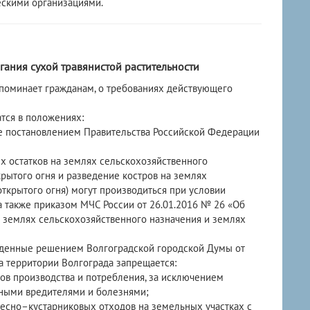
ескими организациями.
гания сухой травянистой растительности
минает гражданам, о требованиях действующего
ся в положениях:
е постановлением Правительства Российской Федерации
х остатков на землях сельскохозяйственного
крытого огня и разведение костров на землях
ткрытого огня) могут производиться при условии
 также приказом МЧС России от 26.01.2016 № 26 «Об
а землях сельскохозяйственного назначения и землях
ржденные решением Волгоградской городской Думы от
на территории Волгограда запрещается:
одов производства и потребления, за исключением
нными вредителями и болезнями;
евесно–кустарниковых отходов на земельных участках с