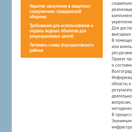
социально
Укрытие населения в защитных
реализаци
сооружениях гражданской
компонент
обороны
укреплени
Требования для использования и
Для дости
охраны водных объектов для
выездных 
рекреационных целей
В помещен
Летопись славы Ворошиловского
или компь
района
ресурсами
Проект пр
о состоян
Волгоград
Информаци
области, 
результат
деятельно
вопросам,
методичес
В процесс
Значимым 
инфрастру