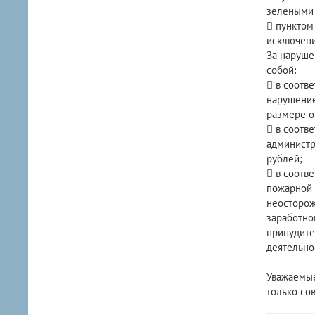
зелеными 
 пунктом
исключени
За наруше
собой:
 в соотв
нарушение
размере от
 в соотв
администр
рублей;
 в соотв
пожарной 
неосторож
заработно
принудите
деятельнос
Уважаемые
только со