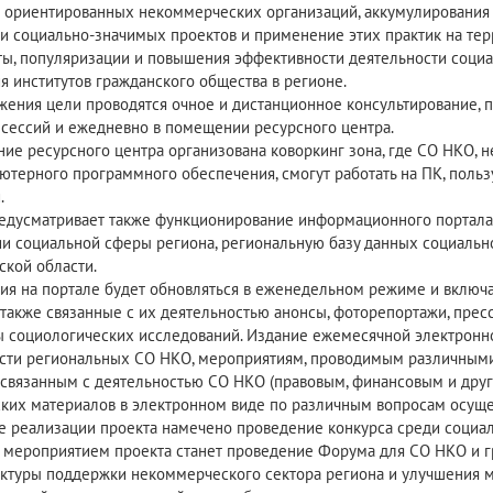
 ориентированных некоммерческих организаций, аккумулирования
и социально-значимых проектов и применение этих практик на тер
ы, популяризации и повышения эффективности деятельности соци
я институтов гражданского общества в регионе.
жения цели проводятся очное и дистанционное консультирование, п
сессий и ежедневно в помещении ресурсного центра.
ие ресурсного центра организована коворкинг зона, где СО НКО, 
ютерного программного обеспечения, смогут работать на ПК, поль
.
едусматривает также функционирование информационного портал
ии социальной сферы региона, региональную базу данных социаль
ской области.
я на портале будет обновляться в еженедельном режиме и включа
а также связанные с их деятельностью анонсы, фоторепортажи, прес
ы социологических исследований. Издание ежемесячной электронн
сти региональных СО НКО, мероприятиям, проводимым различными
 связанным с деятельностью СО НКО (правовым, финансовым и друг
ких материалов в электронном виде по различным вопросам осуще
е реализации проекта намечено проведение конкурса среди социа
мероприятием проекта станет проведение Форума для СО НКО и гр
ктуры поддержки некоммерческого сектора региона и улучшения 