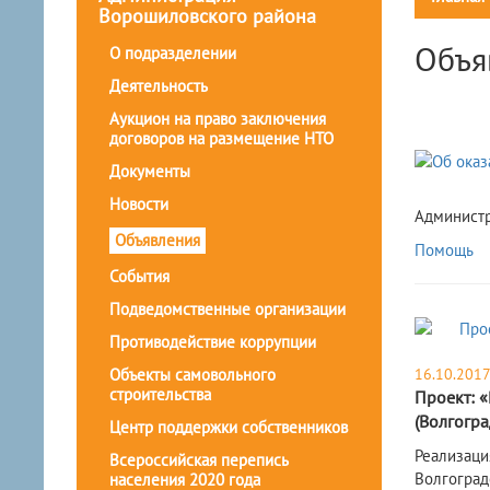
Ворошиловского района
Объя
О подразделении
Деятельность
Аукцион на право заключения
договоров на размещение НТО
Документы
Новости
Администр
Объявления
Помощь
События
Подведомственные организации
Противодействие коррупции
Объекты самовольного
16.10.201
строительства
Проект: 
(Волгогр
Центр поддержки собственников
Реализаци
Всероссийская перепись
Волгоград
населения 2020 года