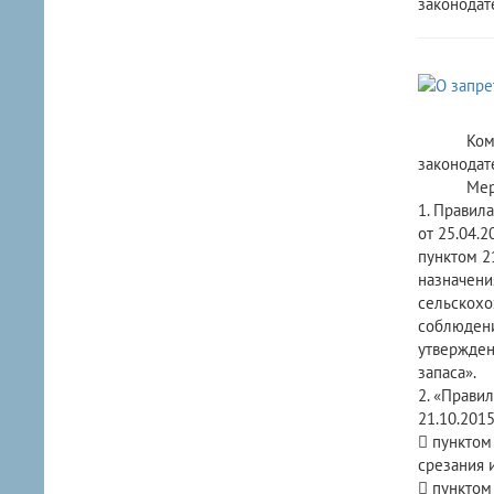
законодат
Комитет 
законодат
Меры по 
1. Правил
от 25.04.
пунктом 2
назначени
сельскохо
соблюдени
утвержден
запаса».
2. «Прави
21.10.201
 пунктом 
срезания 
 пунктом