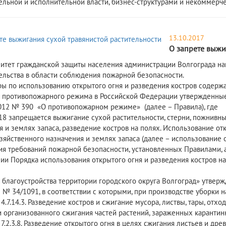
ельной и исполнительной власти, бизнес-структурами и некоммерч
13.10.2017
О запрете выжи
гражданской защиты населения администрации Волгограда напо
ельства в области соблюдения пожарной безопасности.
использованию открытого огня и разведения костров содержат
а противопожарного режима в Российской Федерации утвержденны
2012 № 390 «О противопожарном режиме» (далее – Правила), где
18 запрещается выжигание сухой растительности, стерни, пожнивны
я и землях запаса, разведение костров на полях. Использование от
зяйственного назначения и землях запаса (далее – использование о
я требований пожарной безопасности, установленных Правилами, а
ии Порядка использования открытого огня и разведения костров н
л благоустройства территории городского округа Волгоград» утве
5 № 34/1091, в соответствии с которыми, при производстве уборки 
4.7.14.3. Разведение костров и сжигание мусора, листвы, тары, отх
и организованного сжигания частей растений, зараженных каранти
 7.2.3.8. Разведение открытого огня в целях сжигания листьев и др