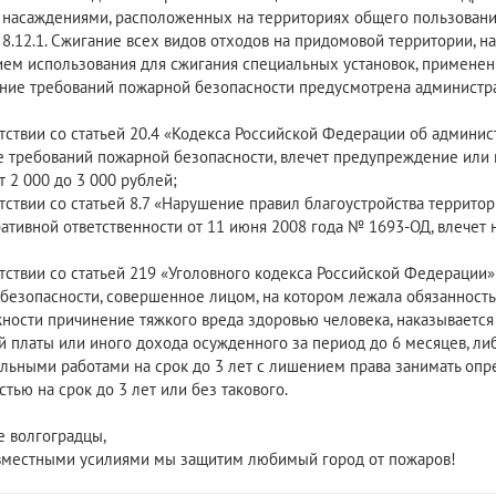
насаждениями, расположенных на территориях общего пользовани
 8.12.1. Сжигание всех видов отходов на придомовой территории, 
ем использования для сжигания специальных установок, применени
ние требований пожарной безопасности предусмотрена администрати
етствии со статьей 20.4 «Кодекса Российской Федерации об админи
 требований пожарной безопасности, влечет предупреждение или 
 2 000 до 3 000 рублей;
етствии со статьей 8.7 «Нарушение правил благоустройства террито
ативной ответственности от 11 июня 2008 года № 1693-ОД, влечет 
етствии со статьей 219 «Уголовного кодекса Российской Федерации
безопасности, совершенное лицом, на котором лежала обязанность
ности причинение тяжкого вреда здоровью человека, наказывается
й платы или иного дохода осужденного за период до 6 месяцев, либ
льными работами на срок до 3 лет с лишением права занимать оп
тью на срок до 3 лет или без такового.
 волгоградцы,
вместными усилиями мы защитим любимый город от пожаров!