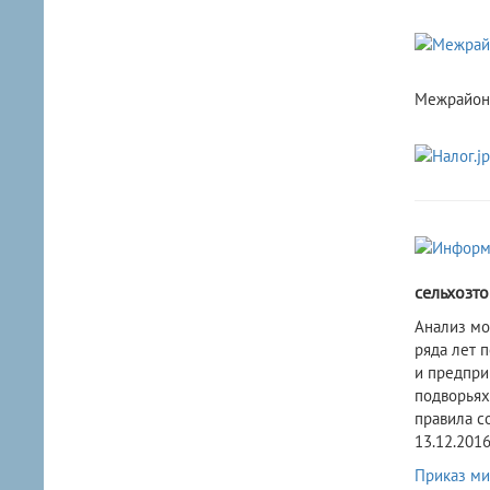
Межрайонн
сельхозт
Анализ мо
ряда лет 
и предпри
подворьях
правила с
13.12.201
Приказ ми