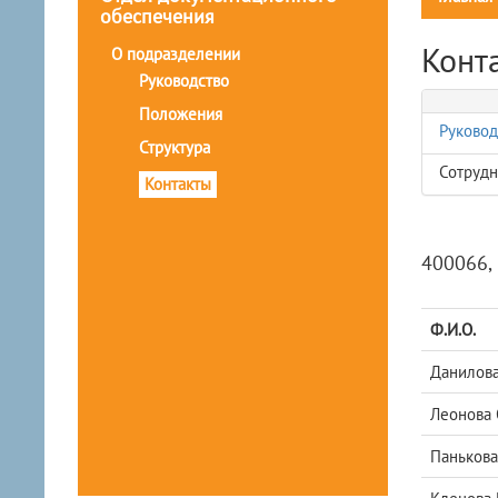
обеспечения
Конт
О подразделении
Руководство
Положения
Руковод
Структура
Сотрудн
Контакты
400066, 
Ф.И.О.
Данилова
Леонова 
Панькова