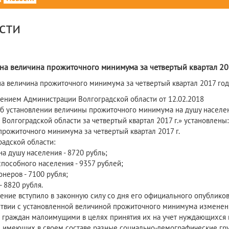
сти
8
на величина прожиточного минимума за четвертый квартал 20
а величина прожиточного минимума за четвертый квартал 2017 год
ением Администрации Волгоградской области от 12.02.2018
б установлении величины прожиточного минимума на душу населе
 Волгоградской области за четвертый квартал 2017 г.» установлены:
прожиточного минимума за четвертый квартал 2017 г.
радской области:
на душу населения - 8720 рубль;
способного населения - 9357 рублей;
онеров - 7100 рубля;
- 8820 рубля.
ение вступило в законную силу со дня его официального опубликов
ствии с установленной величиной прожиточного минимума изменены
 граждан малоимущими в целях принятия их на учет нуждающихся
, имеющих в своем составе разные социально-демографические гру