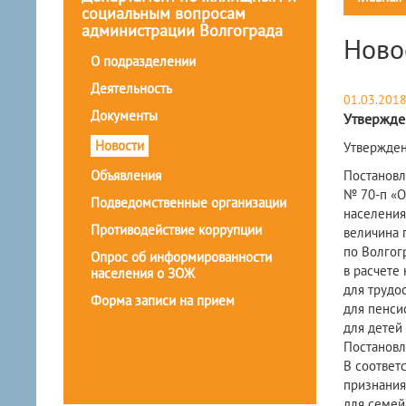
социальным вопросам
администрации Волгограда
Ново
О подразделении
Деятельность
01.03.201
Документы
Утвержде
Новости
Утвержден
Объявления
Постановл
№ 70-п «О
Подведомственные организации
населения
Противодействие коррупции
величина 
по Волгог
Опрос об информированности
в расчете 
населения о ЗОЖ
для трудо
Форма записи на прием
для пенси
для детей 
Постановл
В соответ
признания
для семей