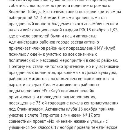
событий. С восторгом встретили поднятие огромного
Знамени Победы. Его точную копию показали зрителям на
набережной 62 -й Армии. Самыми зрелищным стал
праздничный концерт Академического ансамбля песни и
пляски войск национальной гвардии РФ 18 ноября в ЦКЗ,
где в числе зрителей были и наши активисты.
Администрация районов города всегда активно
привлекает членов районных подразделений МУ «Клуб
пожилых людей» к участию во всех значимых
политических и массовых мероприятий в своих районах.
Поэтому мы стали не только зрителями, но и участниками
праздничных концертов, проводимых в Домах культуры,
районных митингов с возложением венков и цветов - в
парках и скверах. Силами активистов районных
подразделениях МУ «Клуб пожилых людей»
организованы и проведены ряд мероприятия,
посвященные 75-ой годовщине начала контрнаступления
под Сталинградом. Активисты клуба 16 ноября приняли
участие в слете Патриотов в гимназии № 17, это
совместный проект «Их именами названы улицы» с
учащимися 5-х классов, 17 ноября провели тематическое