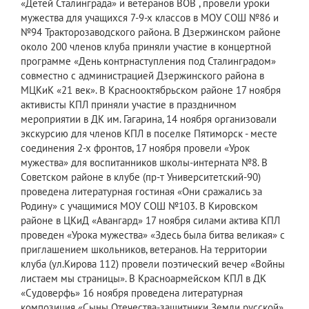
«Детей Сталинграда» и ветеранов ВОВ , провели уроки
мужества для учащихся 7-9-х классов в МОУ СОШ №86 и
№94 Тракторозаводского района. В Дзержинском районе
около 200 членов клуба приняли участие в концертной
программе «День контрнаступления под Сталинградом»
совместно с администрацией Дзержинского района в
МЦКиК «21 век». В Краснооктябрьском районе 17 ноября
активисты КПЛ приняли участие в праздничном
мероприятии в ДК им. Гагарина, 14 ноября организовали
экскурсию для членов КПЛ в поселке Пятиморск - месте
соединения 2-х фронтов, 17 ноября провели «Урок
мужества» для воспитанников школы-интерната №8. В
Советском районе в клубе (пр-т Университетский-90)
проведена литературная гостиная «Они сражались за
Родину» с учащимися МОУ СОШ №103. В Кировском
районе в ЦКиД «Авангард» 17 ноября силами актива КПЛ
проведен «Урока мужества» «Здесь была битва великая» с
приглашением школьников, ветеранов. На территории
клуба (ул.Кирова 112) провели поэтический вечер «Войны
листаем мы страницы». В Красноармейском КПЛ в ДК
«Судоверфь» 16 ноября проведена литературная
композиция «Сыны Отечества-защитники Земли русской».